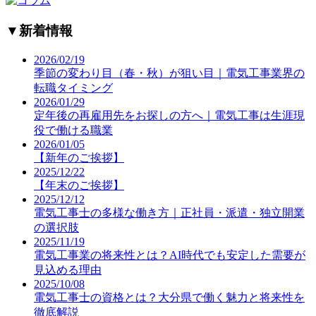
▼
新着情報
2026/02/19
季節の変わり目（春・秋）が狙い目｜電気工事業界の
転職タイミング
2026/01/29
定年後の再雇用先をお探しの方へ｜電気工事は生涯現
役で働ける職業
2026/01/05
【新年のご挨拶】
2025/12/22
【年末のご挨拶】
2025/12/12
電気工事士の多様な働き方｜正社員・派遣・独立開業
の選択肢
2025/11/19
電気工事業の将来性とは？AI時代でも安定した需要が
見込める理由
2025/10/08
電気工事士の資格とは？大分県で働く魅力と将来性を
徹底解説