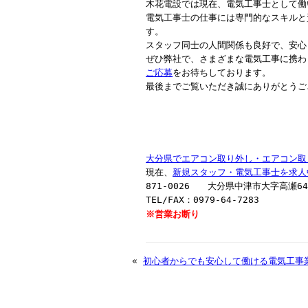
木花電設では現在、電気工事士として働
電気工事士の仕事には専門的なスキルと
す。
スタッフ同士の人間関係も良好で、安心
ぜひ弊社で、さまざまな電気工事に携わ
ご応募
をお待ちしております。
最後までご覧いただき誠にありがとうご
大分県でエアコン取り外し・エアコン取
現在、
新規スタッフ・電気工事士を求人
871-0026 大分県中津市大字高瀬64
TEL/FAX：0979-64-7283
※営業お断り
«
初心者からでも安心して働ける電気工事