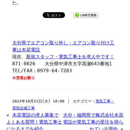
た。
大分県でエアコン取り外し・エアコン取り付け工
事は木花電設
現在、
新規スタッフ・電気工事士を求人中です！
871-0026 大分県中津市大字高瀬643番地1
TEL/FAX：0979-64-7283
※営業お断り
2023年10月31日(火) 10:00 ｜ カテゴリー：
電気工事・
電気設備工事
«
木花電設の求人募集で
大分・福岡県で株式会社木花
よくある質問！電気工事士
電設が電気工事の受注を得ら
になるまでを紹介
れている理由
»