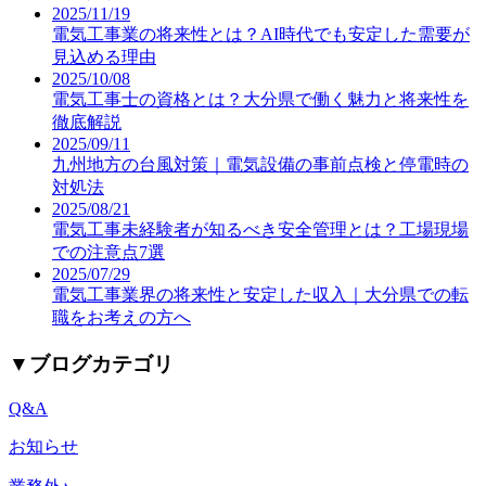
2025/11/19
電気工事業の将来性とは？AI時代でも安定した需要が
見込める理由
2025/10/08
電気工事士の資格とは？大分県で働く魅力と将来性を
徹底解説
2025/09/11
九州地方の台風対策｜電気設備の事前点検と停電時の
対処法
2025/08/21
電気工事未経験者が知るべき安全管理とは？工場現場
での注意点7選
2025/07/29
電気工事業界の将来性と安定した収入｜大分県での転
職をお考えの方へ
▼
ブログカテゴリ
Q&A
お知らせ