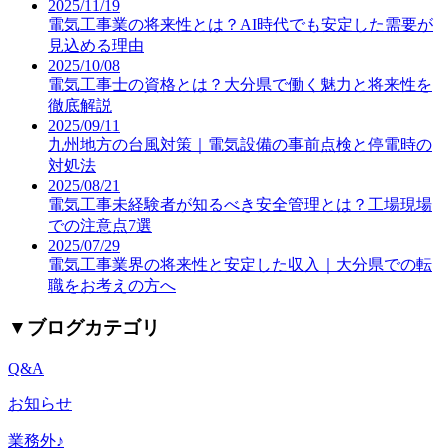
2025/11/19
電気工事業の将来性とは？AI時代でも安定した需要が
見込める理由
2025/10/08
電気工事士の資格とは？大分県で働く魅力と将来性を
徹底解説
2025/09/11
九州地方の台風対策｜電気設備の事前点検と停電時の
対処法
2025/08/21
電気工事未経験者が知るべき安全管理とは？工場現場
での注意点7選
2025/07/29
電気工事業界の将来性と安定した収入｜大分県での転
職をお考えの方へ
▼
ブログカテゴリ
Q&A
お知らせ
業務外♪